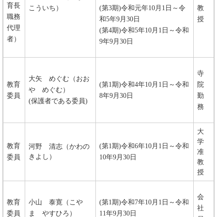
育長
こういち）
(第3期)令和元年10月1日～令
教
職務
和5年9月30日
授
代理
(第4期)令和5年10月1日～令和
者）
9年9月30日
寺
大矢 めぐむ（おお
教育
(第1期)令和4年10月1日～令和
院
や めぐむ）
委員
8年9月30日
勤
(保護者である委員)
務
大
学
教育
(第1期)令和6年10月1日～令和
河野 清志（かわの
准
きよし）
委員
10年9月30日
教
授
会
教育
小山 泰寛（こや
(第1期)令和7年10月1日～令和
社
委員
ま やすひろ）
11年9月30日