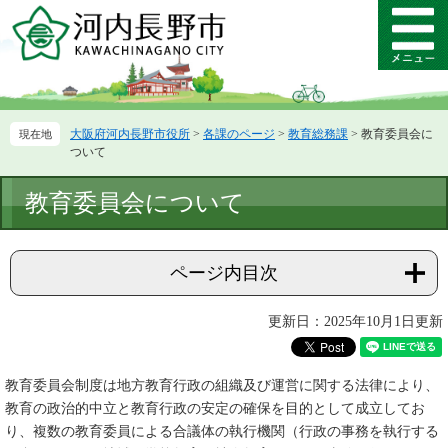
ペ
メ
ー
ニ
メ
ジ
ュ
ニ
の
ー
ュ
先
を
ー
頭
飛
大阪府河内長野市役所
>
各課のページ
>
教育総務課
>
教育委員会に
で
ば
ついて
す。
し
て
本
教育委員会について
本
文
文
へ
ページ内目次
更新日：2025年10月1日更新
教育委員会制度は地方教育行政の組織及び運営に関する法律により、
教育の政治的中立と教育行政の安定の確保を目的として成立してお
り、複数の教育委員による合議体の執行機関（行政の事務を執行する