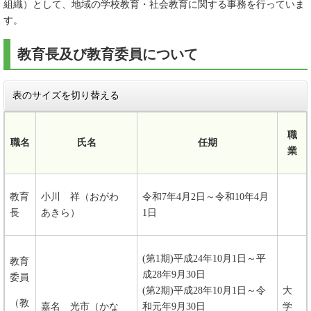
組織）として、地域の学校教育・社会教育に関する事務を行っていま
す。
教育長及び教育委員について
表のサイズを切り替える
職
職名
氏名
任期
業
教育
小川 祥（おがわ
令和7年4月2日～令和10年4月
長
あきら）
1日
(第1期)平成24年10月1日～平
教育
成28年9月30日
委員
(第2期)平成28年10月1日～令
大
（教
嘉名 光市（かな
和元年9月30日
学