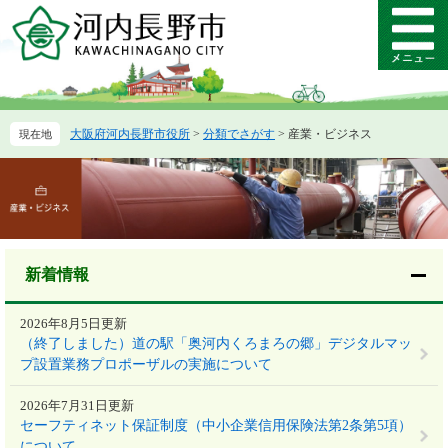
ペ
メ
ー
ニ
メ
ジ
ュ
ニ
の
ー
ュ
先
を
ー
頭
飛
大阪府河内長野市役所
>
分類でさがす
>
産業・ビジネス
で
ば
す。
し
本
て
文
本
文
へ
新着情報
2026年8月5日更新
（終了しました）道の駅「奥河内くろまろの郷」デジタルマッ
プ設置業務プロポーザルの実施について
2026年7月31日更新
セーフティネット保証制度（中小企業信用保険法第2条第5項）
について