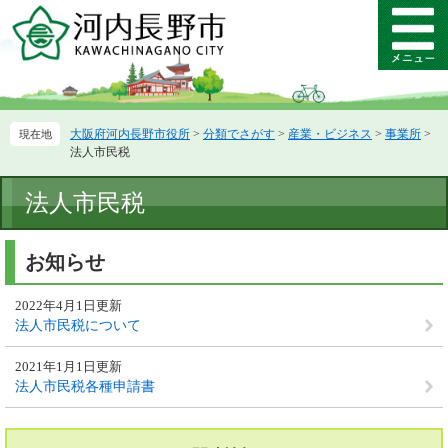
ペ
メ
ー
ニ
メ
ジ
ュ
ニ
の
ー
ュ
先
を
ー
頭
飛
大阪府河内長野市役所
>
分類でさがす
>
産業・ビジネス
>
事業所
>
で
ば
法人市民税
す。
し
て
本
法人市民税
本
文
文
へ
お知らせ
2022年4月1日更新
法人市民税について
2021年1月1日更新
法人市民税各種申請書