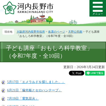
ペ
メ
ー
ニ
メ
ジ
ュ
ニ
の
ー
ュ
先
を
ー
頭
飛
大阪府河内長野市役所
>
各課のページ
>
天野公民館
>
子ども講座
で
ば
「おもしろ科学教室」（令和7年度・全10回）
す。
し
て
本
子ども講座「おもしろ科学教室」
本
文
文
（令和7年度・全10回）
へ
更新日：2026年3月24日更新
5月17日「エメラルドを探しました。」
6月21日「偏光板とセロハンテープ」
7月19日「電気花火」