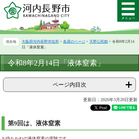
ペ
メ
ー
ニ
メ
ジ
ュ
ニ
の
ー
ュ
先
を
ー
頭
飛
大阪府河内長野市役所
>
各課のページ
>
天野公民館
>
令和8年2月14
で
ば
日「液体窒素」
す。
し
て
本
令和8年2月14日「液体窒素」
本
文
文
へ
ページ内目次
更新日：2026年3月20日更新
第9回は、液体窒素
お待ちかねの液体窒素の実験です。