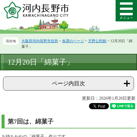
ペ
メ
ー
ニ
メ
ジ
ュ
ニ
の
ー
ュ
先
を
ー
頭
飛
大阪府河内長野市役所
>
各課のページ
>
天野公民館
>
12月20日「綿
で
ば
菓子」
す。
し
て
本
12月20日「綿菓子」
本
文
文
へ
ページ内目次
更新日：2026年1月20日更新
第7回は、綿菓子
お待ちかねの「綿菓子」作りです。