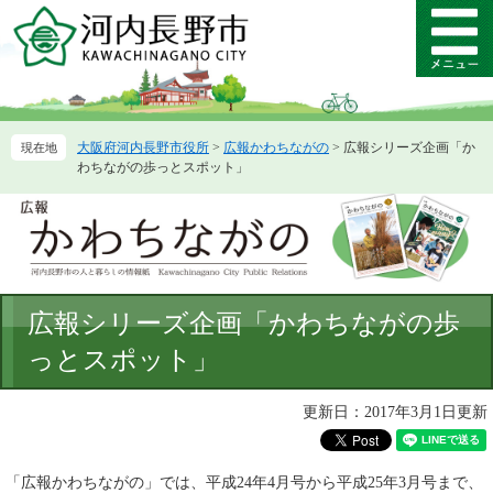
ペ
メ
ー
ニ
メ
ジ
ュ
ニ
の
ー
ュ
先
を
ー
頭
飛
大阪府河内長野市役所
>
広報かわちながの
>
広報シリーズ企画「か
で
ば
わちながの歩っとスポット」
す。
し
て
本
文
へ
本
広報シリーズ企画「かわちながの歩
文
っとスポット」
更新日：2017年3月1日更新
「広報かわちながの」では、平成24年4月号から平成25年3月号まで、