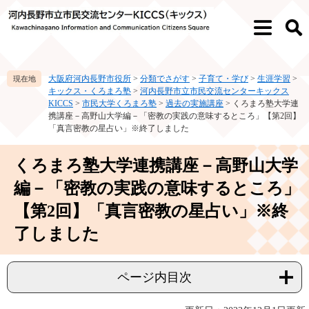
ペ
メ
ー
ニ
メ
検
ジ
ュ
ニ
索
の
ー
ュ
先
を
ー
大阪府河内長野市役所
>
分類でさがす
>
子育て・学び
>
生涯学習
>
頭
飛
キックス・くろまろ塾
>
河内長野市立市民交流センターキックス
で
ば
KICCS
>
市民大学くろまろ塾
>
過去の実施講座
>
くろまろ塾大学連
す。
し
携講座－高野山大学編－「密教の実践の意味するところ」【第2回】
て
「真言密教の星占い」※終了しました
本
文
本
くろまろ塾大学連携講座－高野山大学
へ
文
編－「密教の実践の意味するところ」
【第2回】「真言密教の星占い」※終
了しました
ページ内目次