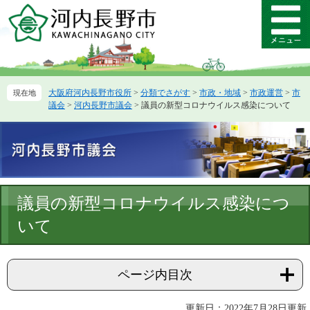
ペ
メ
ー
ニ
メ
ジ
ュ
ニ
の
ー
ュ
先
を
ー
頭
飛
大阪府河内長野市役所
>
分類でさがす
>
市政・地域
>
市政運営
>
市
で
ば
議会
>
河内長野市議会
>
議員の新型コロナウイルス感染について
す。
し
て
本
文
へ
本
議員の新型コロナウイルス感染につ
文
いて
ページ内目次
更新日：2022年7月28日更新