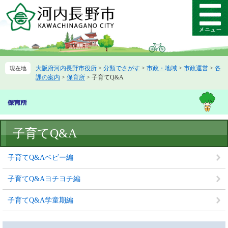
ペ
メ
ー
ニ
メ
ジ
ュ
ニ
の
ー
ュ
先
を
ー
頭
飛
大阪府河内長野市役所
>
分類でさがす
>
市政・地域
>
市政運営
>
各
で
ば
課の案内
>
保育所
>
子育てQ&A
す。
し
て
本
文
へ
本
子育てQ&A
文
子育てQ&Aベビー編
子育てQ&Aヨチヨチ編
子育てQ&A学童期編