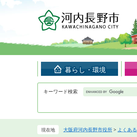
ペ
メ
ー
ニ
ジ
ュ
の
ー
先
を
頭
飛
で
ば
す。
し
て
暮らし・環境
本
文
へ
Google
キーワード検索
カ
ス
タ
ム
検
索
大阪府河内長野市役所
>
よくある