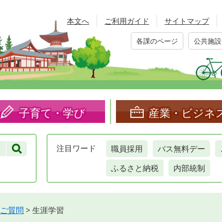
本文へ
ご利用ガイド
サイトマップ
各課のページ
公共施設
子育て・学び
産業・ビジネ
職員採用
バス無料デー
注目
ワード
ふるさと納税
内部統制
ご質問
>
生涯学習