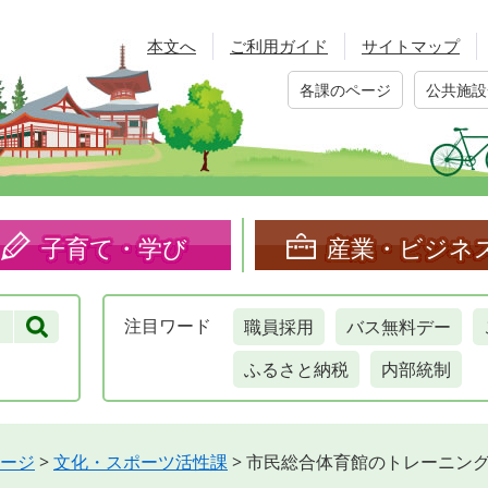
本文へ
ご利用ガイド
サイトマップ
各課のページ
公共施設
子育て・学び
産業・ビジネ
職員採用
バス無料デー
注目
ワード
ふるさと納税
内部統制
ージ
>
文化・スポーツ活性課
>
市民総合体育館のトレーニン