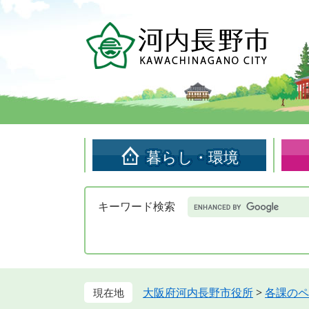
ペ
メ
ー
ニ
ジ
ュ
の
ー
先
を
頭
飛
で
ば
す。
し
て
暮らし・環境
本
文
へ
Google
キーワード検索
カ
ス
タ
ム
検
索
大阪府河内長野市役所
>
各課のペ