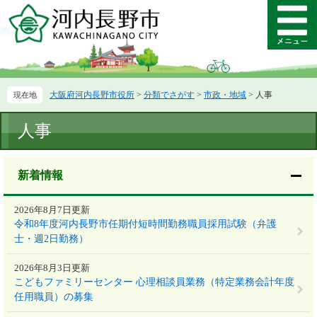
ペ
メ
ー
ニ
メ
ジ
ュ
ニ
の
ー
ュ
先
を
ー
頭
飛
大阪府河内長野市役所
>
分類でさがす
>
市政・地域
>
人事
で
ば
す。
し
本
て
人事
文
本
文
へ
新着情報
2026年8月7日更新
令和8年度河内長野市任期付短時間勤務職員採用試験（弁護
士・週2日勤務）
2026年8月3日更新
こどもファミリーセンター 心理相談員業務（特定業務会計年度
任用職員）の募集