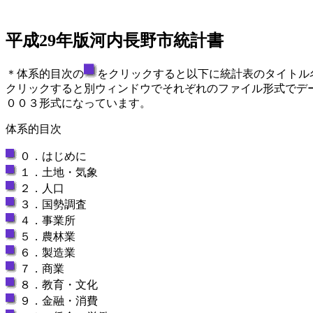
平成29年版河内長野市統計書
＊体系的目次の
をクリックすると以下に統計表のタイトル
クリックすると別ウィンドウでそれぞれのファイル形式でデ
００３形式になっています。
体系的目次
０．はじめに
１．土地・気象
２．人口
３．国勢調査
４．事業所
５．農林業
６．製造業
７．商業
８．教育・文化
９．金融・消費