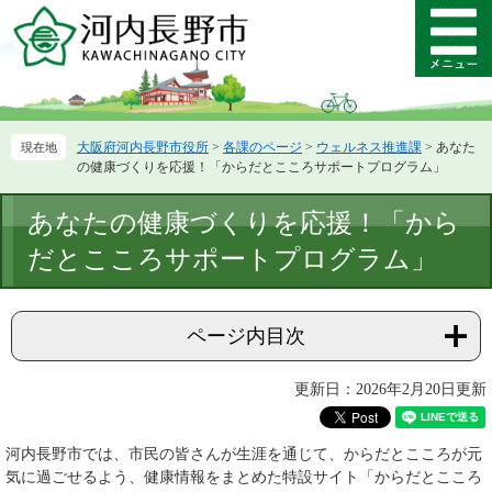
ペ
メ
ー
ニ
メ
ジ
ュ
ニ
の
ー
ュ
先
を
ー
頭
飛
大阪府河内長野市役所
>
各課のページ
>
ウェルネス推進課
>
あなた
で
ば
の健康づくりを応援！「からだとこころサポートプログラム」
す。
し
て
本
あなたの健康づくりを応援！「から
本
文
文
だとこころサポートプログラム」
へ
ページ内目次
更新日：2026年2月20日更新
河内長野市では、市民の皆さんが生涯を通じて、からだとこころが元
気に過ごせるよう、健康情報をまとめた特設サイト「からだとこころ