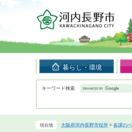
ペ
メ
ー
ニ
ジ
ュ
の
ー
先
を
頭
飛
で
ば
す。
し
て
暮らし・環境
本
文
へ
Google
キーワード検索
カ
ス
タ
ム
検
索
大阪府河内長野市役所
>
各課のペ