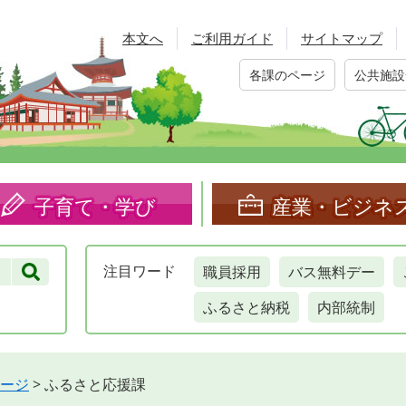
本文へ
ご利用ガイド
サイトマップ
各課のページ
公共施設
子育て・学び
産業・ビジネ
職員採用
バス無料デー
注目
ワード
ふるさと納税
内部統制
ージ
>
ふるさと応援課