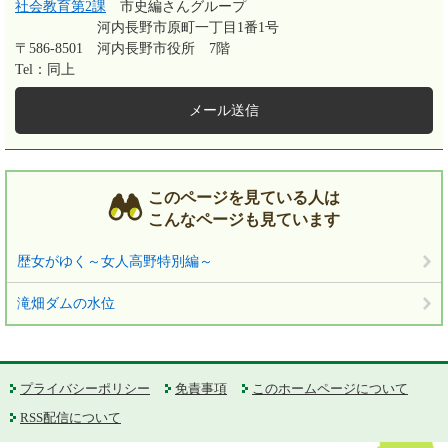
社会教育第2課
市史編さんグループ
河内長野市原町一丁目1番1号
〒586-8501
河内長野市役所 7階
Tel：同上
メール送信
このページを見ている人は
こんなページも見ています
歴女がゆく～女人高野特別編～
滝畑ダムの水位
プライバシーポリシー
免責事項
このホームページについて
RSS配信について