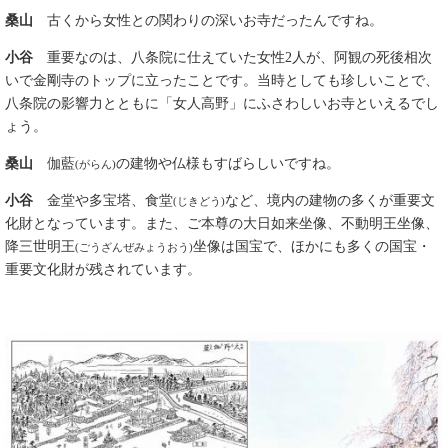
桑山
古くから女性との関わりの深いお寺だったんですね。
小谷
重要なのは、八条院に仕えていた女性2人が、阿観の死後相次
いで金剛寺のトップに立ったことです。当時としても珍しいことで、
八条院の影響力とともに「女人高野」にふさわしいお寺といえるでし
ょう。
桑山
伽藍
の建物や仏様もすばらしいですね。
(がらん)
小谷
金堂や多宝塔、食堂
など、境内の建物の多くが重要文
(じきどう)
化財となっています。また、ご本尊の大日如来坐像、不動明王坐像、
降三世明王
坐像は国宝で、ほかにも多くの国宝・
(ごうざんぜみょうおう)
重要文化財が残されています。