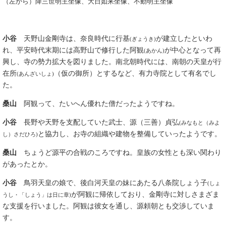
（左から）降三世明王坐像、大日如来坐像、不動明王坐像
小谷
天野山金剛寺は、奈良時代に行基
が建立したといわ
(ぎょうき)
れ、平安時代末期には高野山で修行した阿観
が中心となって再
(あかん)
興し、寺の勢力拡大を図りました。南北朝時代には、南朝の天皇が行
在所
（仮の御所）とするなど、有力寺院として有名でし
(あんざいしょ)
た。
桑山
阿観って、たいへん優れた僧だったようですね。
小谷
長野や天野を支配していた武士、源（三善）貞弘
(みなもと（みよ
と協力し、お寺の組織や建物を整備していったようです。
し）さだひろ)
桑山
ちょうど源平の合戦のころですね。皇族の女性とも深い関わり
があったとか。
小谷
鳥羽天皇の娘で、後白河天皇の妹にあたる八条院しょう子
(しょ
が阿観に帰依しており、金剛寺に対しさまざま
うし・「しょう」は日に章)
な支援を行いました。阿観は彼女を通し、源頼朝とも交渉していま
す。