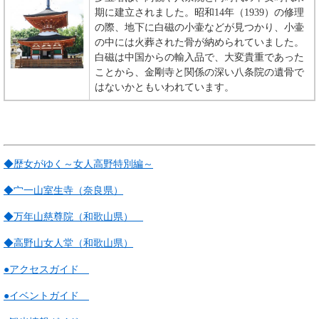
期に建立されました。昭和14年（1939）の修理
の際、地下に白磁の小壷などが見つかり、小壷
の中には火葬された骨が納められていました。
白磁は中国からの輸入品で、大変貴重であった
ことから、金剛寺と関係の深い八条院の遺骨で
はないかともいわれています。
◆歴女がゆく～女人高野特別編～
◆宀一山室生寺（奈良県）
◆万年山慈尊院（和歌山県）
◆高野山女人堂（和歌山県）
●アクセスガイド
●イベントガイド