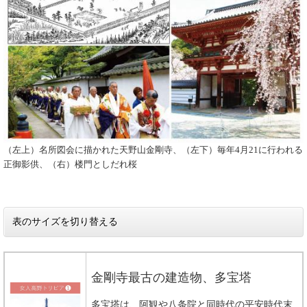
（左上）名所図会に描かれた天野山金剛寺、（左下）毎年4月21に行われる
正御影供、（右）楼門としだれ桜
表のサイズを切り替える
金剛寺最古の建造物、多宝塔
多宝塔は、阿観や八条院と同時代の平安時代末