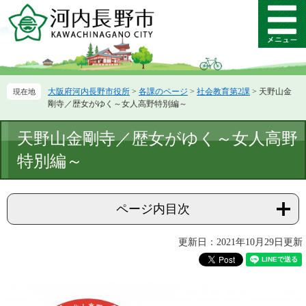
ペ
メ
ー
ニ
メ
ジ
ュ
ニ
の
ー
ュ
先
を
ー
頭
飛
大阪府河内長野市役所
>
各課のページ
>
社会教育第2課
>
天野山金
で
ば
剛寺／歴女がゆく～女人高野特別編～
す。
し
て
本
天野山金剛寺／歴女がゆく～女人高野
本
文
文
特別編～
へ
ページ内目次
更新日：2021年10月29日更新