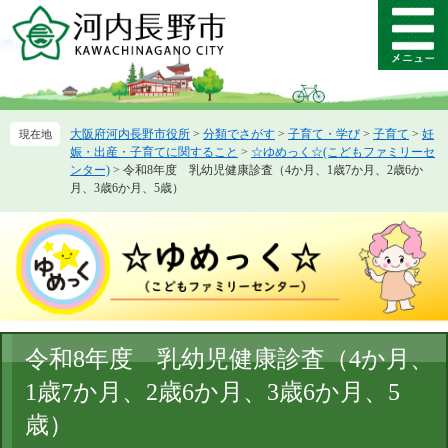
ペ
メ
ー
ニ
メ
ジ
ュ
ニ
の
ー
ュ
先
を
ー
頭
飛
大阪府河内長野市役所
>
分類でさがす
>
子育て・学び
>
子育て
>
妊
で
ば
娠・出産・子育てに関すること
>
☆ゆめっく☆(こどもファミリーセ
す。
し
ンター)
>
令和8年度 乳幼児健康診査（4か月、1歳7か月、2歳6か
て
月、3歳6か月、5歳）
本
文
へ
本
令和8年度 乳幼児健康診査（4か月、
文
1歳7か月、2歳6か月、3歳6か月、5
歳）