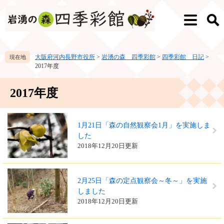
ペ
メ
ー
ニ
メ
検
ジ
ュ
ニ
索
の
ー
ュ
先
を
ー
大阪府河内長野市役所
>
岩湧の森 四季彩館
>
四季彩館 日記
>
頭
飛
2017年度
で
ば
す。
し
本
て
2017年度
文
本
文
へ
1月21日「森の自然観察会1月」を実施しま
した
2018年12月20日更新
2月25日「森の定点観察会～冬～」を実施
しました
2018年12月20日更新