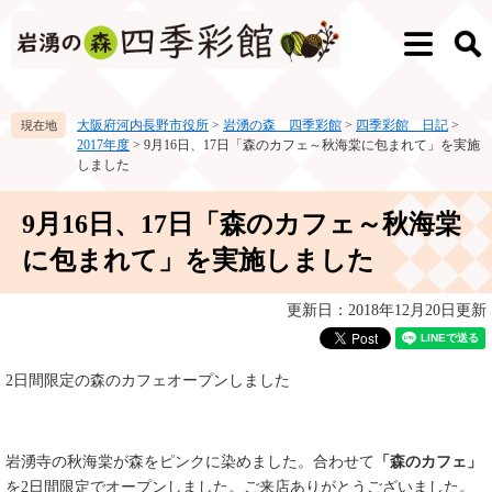
ペ
メ
ー
ニ
メ
検
ジ
ュ
ニ
索
の
ー
ュ
先
を
ー
大阪府河内長野市役所
>
岩湧の森 四季彩館
>
四季彩館 日記
>
頭
飛
2017年度
>
9月16日、17日「森のカフェ～秋海棠に包まれて」を実施
で
ば
しました
す。
し
て
本
9月16日、17日「森のカフェ～秋海棠
本
文
文
に包まれて」を実施しました
へ
更新日：2018年12月20日更新
2日間限定の森のカフェオープンしました
岩湧寺の秋海棠が森をピンクに染めました。合わせて
「森のカフェ」
を2日間限定でオープンしました。ご来店ありがとうございました。