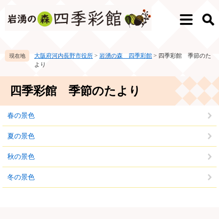
ペ
メ
ー
ニ
メ
検
ジ
ュ
ニ
索
の
ー
ュ
先
を
ー
大阪府河内長野市役所
>
岩湧の森 四季彩館
>
四季彩館 季節のた
頭
飛
より
で
ば
す。
し
本
て
四季彩館 季節のたより
文
本
文
春の景色
へ
夏の景色
秋の景色
冬の景色