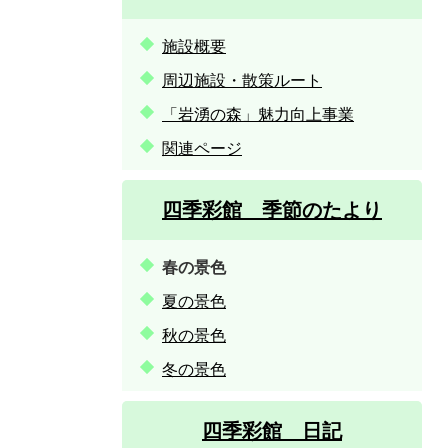
施設概要
周辺施設・散策ルート
「岩湧の森」魅力向上事業
関連ページ
四季彩館 季節のたより
春の景色
夏の景色
秋の景色
冬の景色
四季彩館 日記