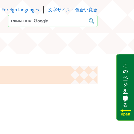
Foreign languages
文字サイズ・色合い変更
Google
カ
ス
タ
ム
検
索
このページを一時保存する