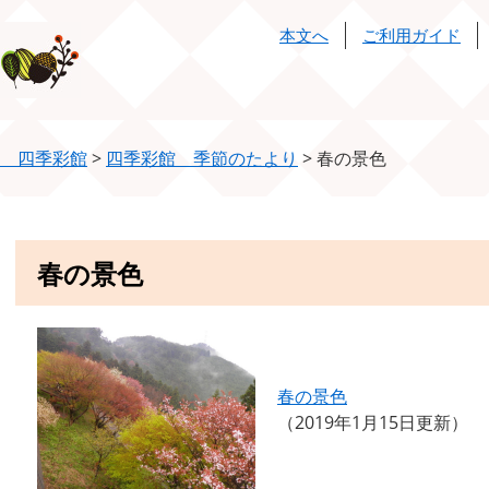
本文へ
ご利用ガイド
 四季彩館
>
四季彩館 季節のたより
>
春の景色
本
春の景色
文
春の景色
2019年1月15日更新