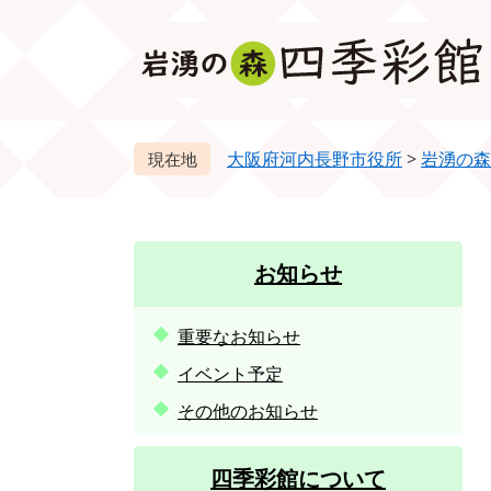
ペ
メ
ー
ニ
ジ
ュ
の
ー
先
を
頭
飛
大阪府河内長野市役所
>
岩湧の森
で
ば
す。
し
て
本
お知らせ
文
へ
重要なお知らせ
イベント予定
その他のお知らせ
四季彩館について