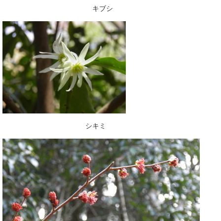
キブシ
シキミ