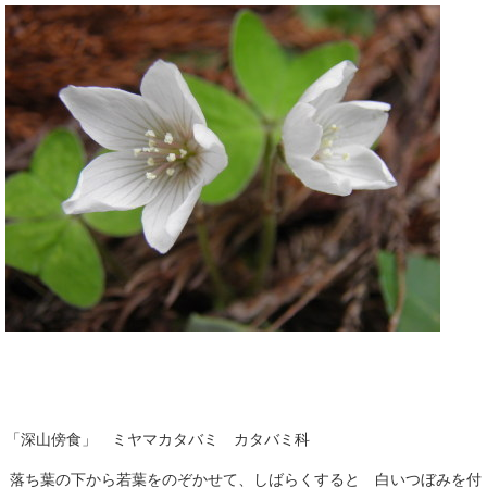
「深山傍食」 ミヤマカタバミ カタバミ科
落ち葉の下から若葉をのぞかせて、しばらくすると 白いつぼみを付