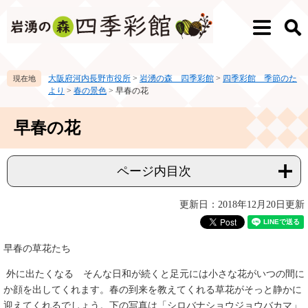
ペ
メ
ー
ニ
メ
検
ジ
ュ
ニ
索
の
ー
ュ
先
を
ー
大阪府河内長野市役所
>
岩湧の森 四季彩館
>
四季彩館 季節のた
頭
飛
より
>
春の景色
>
早春の花
で
ば
す。
し
本
て
早春の花
文
本
文
へ
ページ内目次
更新日：2018年12月20日更新
早春の草花たち
外に出たくなる そんな日和が続くと足元には小さな花がいつの間に
か顔を出してくれます。春の到来を教えてくれる草花がそっと静かに
迎えてくれるでしょう。下の写真は「シロバナショウジョウバカマ」