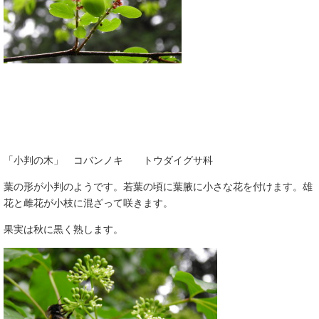
「小判の木」 コバンノキ トウダイグサ科
葉の形が小判のようです。若葉の頃に葉腋に小さな花を付けます。雄
花と雌花が小枝に混ざって咲きます。
果実は秋に黒く熟します。