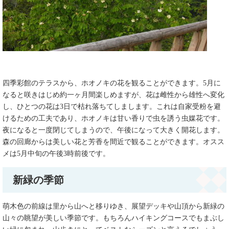
四季彩館のテラスから、ホオノキの花を観ることができます。5月に
なると咲きはじめ約一ヶ月間楽しめますが、花は雌性から雄性へ変化
し、ひとつの花は3日で枯れ落ちてしまします。これは自家受粉を避
けるための工夫であり、ホオノキは甘い香りで虫を誘う虫媒花です。
夜になると一度閉じてしまうので、午後になって大きく開花します。
森の回廊からは美しい花と芳香を間近で観ることができます。オスス
メは5月中旬の午後3時前後です。
新緑の季節
萌木色の前線は里から山へと移りゆき、展望デッキや山頂から新緑の
山々の眺望が美しい季節です。もちろんハイキングコースでもまぶし