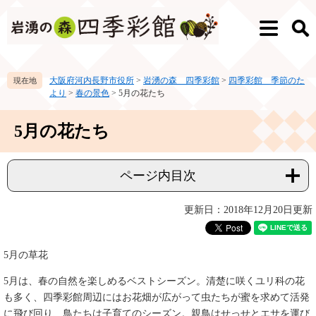
ペ
メ
ー
ニ
メ
検
ジ
ュ
ニ
索
の
ー
ュ
先
を
ー
大阪府河内長野市役所
>
岩湧の森 四季彩館
>
四季彩館 季節のた
頭
飛
より
>
春の景色
>
5月の花たち
で
ば
す。
し
本
て
5月の花たち
文
本
文
へ
ページ内目次
更新日：2018年12月20日更新
5月の草花
5月は、春の自然を楽しめるベストシーズン。清楚に咲くユリ科の花
も多く、四季彩館周辺にはお花畑が広がって虫たちが蜜を求めて活発
に飛び回り、鳥たちは子育てのシーズン。親鳥はせっせとエサを運び