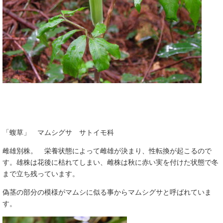
「蝮草」 マムシグサ サトイモ科
雌雄別株。 栄養状態によって雌雄が決まり、性転換が起こるので
す。雄株は花後に枯れてしまい、雌株は秋に赤い実を付けた状態で冬
まで立ち残っています。
偽茎の部分の模様がマムシに似る事からマムシグサと呼ばれていま
す。