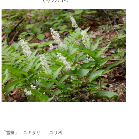
ミヤマハコベ
「雪笹」 ユキザサ ユリ科