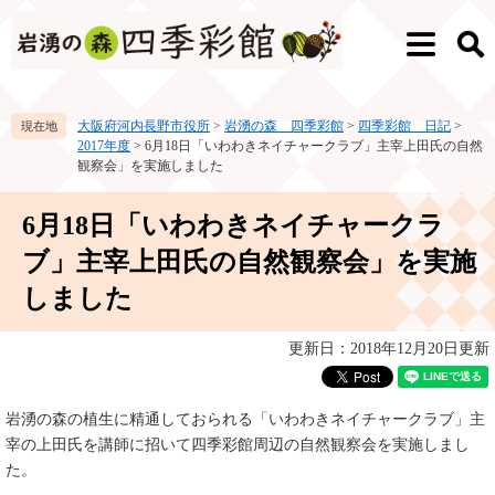
ペ
メ
ー
ニ
メ
検
ジ
ュ
ニ
索
の
ー
ュ
先
を
ー
大阪府河内長野市役所
>
岩湧の森 四季彩館
>
四季彩館 日記
>
頭
飛
2017年度
>
6月18日「いわわきネイチャークラブ」主宰上田氏の自然
で
ば
観察会」を実施しました
す。
し
て
本
6月18日「いわわきネイチャークラ
本
文
文
ブ」主宰上田氏の自然観察会」を実施
へ
しました
更新日：2018年12月20日更新
岩湧の森の植生に精通しておられる「いわわきネイチャークラブ」主
宰の上田氏を講師に招いて四季彩館周辺の自然観察会を実施しまし
た。