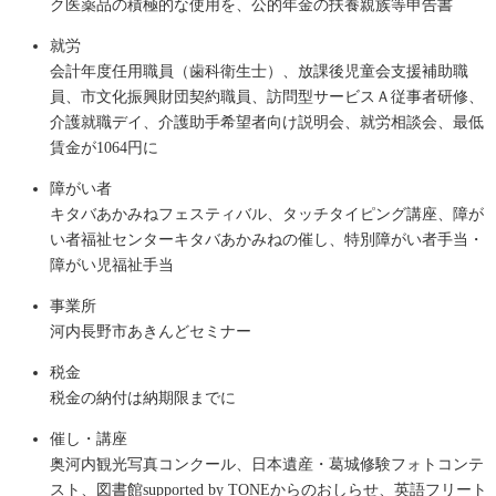
ク医薬品の積極的な使用を、公的年金の扶養親族等申告書
就労
会計年度任用職員（歯科衛生士）、放課後児童会支援補助職
員、市文化振興財団契約職員、訪問型サービスＡ従事者研修、
介護就職デイ、介護助手希望者向け説明会、就労相談会、最低
賃金が1064円に
障がい者
キタバあかみねフェスティバル、タッチタイピング講座、障が
い者福祉センターキタバあかみねの催し、特別障がい者手当・
障がい児福祉手当
事業所
河内長野市あきんどセミナー
税金
税金の納付は納期限までに
催し・講座
奥河内観光写真コンクール、日本遺産・葛城修験フォトコンテ
スト、図書館supported by TONEからのおしらせ、英語フリート