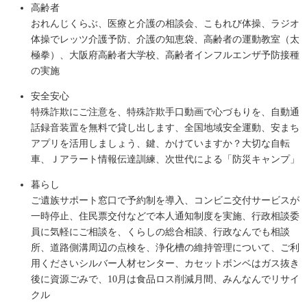
高齢者
おれんじくらぶ、医療と介護の相談会、こもれび体操、ラジオ
体操でレッツ介護予防、介護の知恵袋、高齢者の運動教室（太
極拳）、大阪府高齢者大学校、高齢者インフルエンザ予防接種
の実施
安全安心
特殊詐欺にご注意を、特殊詐欺手口動画で心づもりを、自動通
話録音装置を無料で貸し出します、全国地域安全運動、安まち
アプリを活用しましょう、鍵、かけていますか？大切な自転
車、Ｊアラート情報伝達訓練、次世代による「防災キャンプ」
暮らし
ご遺族サポート窓口で予約制を導入、コンビニ交付サービスが
一時停止、住民票交付などで本人通知制度を実施、行政相談委
員に気軽にご相談を、くらしの総合相談、行政なんでも相談
所、道路側溝周辺の点検を、浄化槽の維持管理について、ご利
用くださいシルバー人材センター、カセットボンベはガス抜き
後に資源ごみで、10月は食品ロス削減月間、みんなんでリサイ
クル