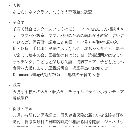
人権
あごらシネマクラブ、なくそう部落差別調査
子育て
子育て総合センターあいっくの催し、ママのあんしん相談ｄａ
ｙ、ママパパ教室、ママとパパのための歯みがき教室、すいす
いひろば、保育所・認定こども園（2・3号）令和6年度の入
所・転所、千代田公民館のおはなし会、赤ちゃんタイム、親子
で楽しむ絵本の会、図書館のおはなし会、読書週間おはなしウ
ォッチング、こどもと楽しむ英語、消防フェア、子どもたちへ
食費を支援します、里親説明会、児童手当のお知らせ、
Kuromaro Village!英語でGo！、地域の子育て広場
教育
天見小学校への入学・転入学、チャイルドラインボランティア
養成講座
保険・年金
11月から新しい医療証に、国民健康保険の新しい被保険者証を
送付、健康保険料の日曜臨時納付相談窓口を開設、ジェネリッ