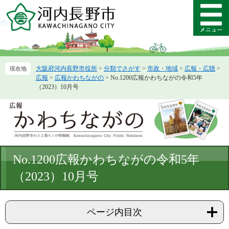
ペ
メ
ー
ニ
メ
ジ
ュ
ニ
の
ー
ュ
先
を
ー
頭
飛
大阪府河内長野市役所
>
分類でさがす
>
市政・地域
>
広報・広聴
>
で
ば
広報
>
広報かわちながの
>
No.1200広報かわちながの令和5年
す。
し
（2023）10月号
て
本
文
へ
本
No.1200広報かわちながの令和5年
文
（2023）10月号
ページ内目次