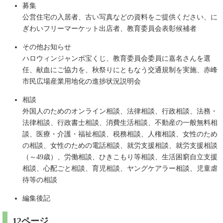
募集
公営住宅の入居者、古い写真などの資料をご提供ください、に
ぎわいフリーマーケット出店者、教育委員会表彰候補者
その他お知らせ
ハロウィンジャンボ宝くじ、教育委員会委員に嘉名さんを選
任、献血にご協力を、秋祭りにともなう交通規制を実施、赤峰
市民広場産業用地化の進捗状況説明会
相談
外国人のためのオンライン相談、法律相談、行政相談、法務・
法律相談、行政書士相談、消費生活相談、不動産の一般無料相
談、医療・介護・福祉相談、税務相談、人権相談、女性のため
の相談、女性のための電話相談、就労支援相談、就労支援相談
（～49歳）、労働相談、ひきこもり等相談、生活困窮自立支援
相談、心配ごと相談、育児相談、ヤングケアラー相談、児童虐
待等の相談
編集後記
12ページ