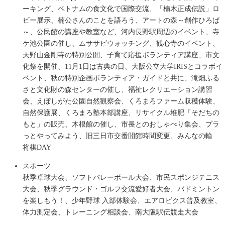
ーキング、ベトナムの食文化で国際交流、「楠木正成伝説」ロ
ビー展示、楠公さんのことを語ろう、アートの森～創作ひろば
～、公民館の講座や教室など、河内長野駅周辺のイベント、寺
ケ池公園の催し、ムササビウォッチング、観心寺のイベント、
天野山金剛寺の特別公開、子育て応援ボランティア講座、市文
化祭を開催、11月1日は古典の日、大阪公立大学IRISとコラボイ
ベント、秋の特別企画ボランティア・ガイドと共に、滝畑ふる
さと文化財の森センターの催し、福祉レクリエーション講習
会、えぼしがた公園自然観察会、くろまろファーム収穫体験、
自然保護展、くろまろ塾本部講座、リサイクル堆肥「そだちの
もと」の販売、木根館の催し、市長とのおしゃべり集会、プラ
っとやってみよう、旧三日市交番開館時間変更、みんなの輪
将棋DAY
スポーツ
秋季卓球大会、ソフトバレーボール大会、市民スポンジテニス
大会、秋季グラウンド・ゴルフ交流愛好者大会、バドミントン
を楽しもう！、少年野球 入部体験会、エアロビクス普及教室、
体力測定会、トレーニング相談会、南大阪駅伝競走大会