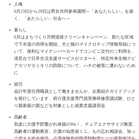
人権
6月23日から29日は男女共同参画週間～「あなたらしい」を築
く、「あたらしい」社会へ～
暮らし
6月はまちづくり月間道路クリーンキャンペーン、新たな区域
で下水道の供用を開始、犬と猫のマイクロチップ情報登録につ
いて、便利なマイナンバーカードでコンビニ交付のご利用を、
清見台で日常生活支援サービスがスタート、特定外来生物クビ
アカツヤカミキリの防除について、ハチの被害に遭わないため
に
就労
会計年度任用職員として働きませんか、企業紹介ガイドブック
を発行しています、府介護支援専門員実務研修受講試験、ひと
り親家庭の親などを対象とした就業支援講習会
高齢者
気楽に介護予防繋がれ体操のWa！、チェアエクササイズ教室、
高齢者の運動教室、介護の知恵袋ミニ、もの忘れ相談会、知っ
て得する総合相談、介護保険負担限度額制度などの更新申請を