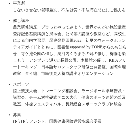
事業所
しないさせない就職差別、不法就労・不法滞在防止にご協力を
催し講座
農業研修講座、プラっとやってみよう、世界かんがい施設遺産
登録記念基調講演と展示会、公民館の講座や教室など、高校生
による市内学習展、歴史発見四題2022、初夏のウォークボラン
ティアガイドとともに、図書館supported by TONEからのお知ら
せ、寺ケ池公園の催し、奥河内くろまろの郷の催し、梅雨を楽
しもう！アンブレラ通りin長野公園、木根館の催し、KIFAフリ
ートーキング、日本語サロンスタッフ研修公開講座、国際料理
教室 タイ編、市民後見人養成講座オリエンテーション
スポーツ
陸上競技大会、トレーニング相談会、ラージボール卓球普及・
講習会、チーム対抗硬式テニス大会、健康スポーツ連盟の普及
教室、体操フェスティバル、長野総合スポーツクラブ体験会
募集
ゆうゆうフレンド、国民健康保険運営協議会委員