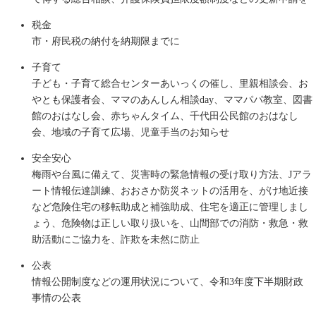
税金
市・府民税の納付を納期限までに
子育て
子ども・子育て総合センターあいっくの催し、里親相談会、お
やとも保護者会、ママのあんしん相談day、ママパパ教室、図書
館のおはなし会、赤ちゃんタイム、千代田公民館のおはなし
会、地域の子育て広場、児童手当のお知らせ
安全安心
梅雨や台風に備えて、災害時の緊急情報の受け取り方法、Jアラ
ート情報伝達訓練、おおさか防災ネットの活用を、がけ地近接
など危険住宅の移転助成と補強助成、住宅を適正に管理しまし
ょう、危険物は正しい取り扱いを、山間部での消防・救急・救
助活動にご協力を、詐欺を未然に防止
公表
情報公開制度などの運用状況について、令和3年度下半期財政
事情の公表