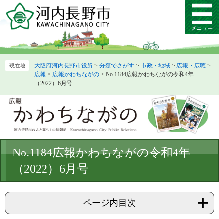
ペ
メ
ー
ニ
メ
ジ
ュ
ニ
の
ー
ュ
先
を
ー
頭
飛
大阪府河内長野市役所
>
分類でさがす
>
市政・地域
>
広報・広聴
>
で
ば
広報
>
広報かわちながの
>
No.1184広報かわちながの令和4年
す。
し
（2022）6月号
て
本
文
へ
本
No.1184広報かわちながの令和4年
文
（2022）6月号
ページ内目次