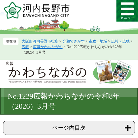
ペ
メ
ー
ニ
メ
ジ
ュ
ニ
の
ー
ュ
先
を
ー
頭
飛
大阪府河内長野市役所
>
分類でさがす
>
市政・地域
>
広報・広聴
>
で
ば
広報
>
広報かわちながの
>
No.1229広報かわちながの令和8年
す。
し
（2026）3月号
て
本
文
へ
本
No.1229広報かわちながの令和8年
文
（2026）3月号
ページ内目次