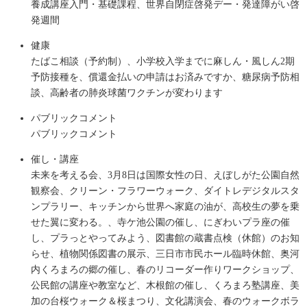
養成講座入門・基礎課程、世界自閉症啓発デー・発達障がい啓
発週間
健康
たばこ相談（予約制）、小学校入学までに麻しん・風しん2期
予防接種を、償還金払いの申請はお済みですか、糖尿病予防相
談、高齢者の肺炎球菌ワクチンが変わります
パブリックコメント
パブリックコメント
催し・講座
未来を考える会、3月8日は国際女性の日、えぼしがた公園自然
観察会、クリーン・フラワーウォーク、ダイトレデジタルスタ
ンプラリー、キッチンから世界へ家庭の油が、高校生の夢を乗
せた翼に変わる。、寺ケ池公園の催し、にぎわいプラ座の催
し、プラっとやってみよう、図書館の蔵書点検（休館）のお知
らせ、植物関係図書の展示、三日市市民ホール臨時休館、奥河
内くろまろの郷の催し、春のリコーダー作りワークショップ、
公民館の講座や教室など、木根館の催し、くろまろ塾講座、美
加の台桜ウォーク＆桜まつり、文化講演会、春のウォークボラ