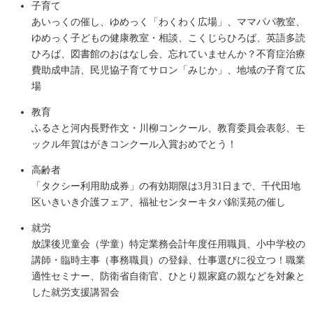
子育て
あいっくの催し、ゆめっく「わくわく広場」、ママパパ教室、
ゆめっく子どもの健康教室・相談、こくじらひろば、英語多読
ひろば、図書館のおはなし会、忘れていませんか？不育症治療
費助成申請、民児協子育てサロン「みじか」、地域の子育て広
場
教育
ふるさと河内長野作文・川柳コンクール、教育委員会表彰、モ
ックル年賀はがきコンクール入賞おめでとう！
高齢者
「タクシー利用助成券」の有効期限は3月31日まで、千代田地
区いきいき介護フェア、福祉センターキタバ錦渓苑の催し
就労
放課後児童会（学童）特定業務会計年度任用職員、小中学校の
講師・臨時主事（事務職員）の登録、仕事選びに役立つ！職業
適性セミナー、防衛省自衛官、ひとり親家庭の親などを対象と
した就労支援講習会