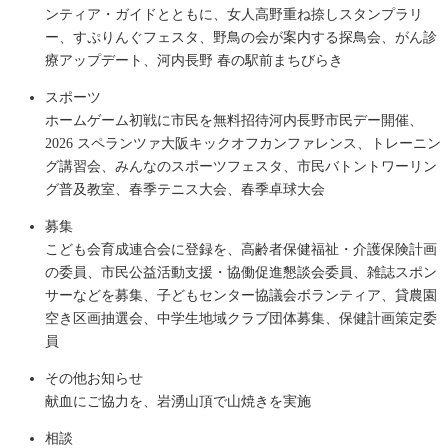
ンティア・ガイドとともに、女人高野重ね捺しスタンプラリ
ー、すぷりんぐフェスタ、野鳥の会が案内する探鳥会、がん診
療アップデート、河内長野 春の駅前まちびらき
スポーツ
ホームゲーム初戦に市民を無料招待河内長野市民デー開催、
2026 スペランツァ大阪キックオフカンファレンス、トレーニン
グ講習会、みんなのスポーツフェスタ、市民バトントワーリン
グ普及教室、春季テニス大会、春季卓球大会
募集
こども会育成連合会に登録を、高齢者保健福祉・介護保険計画
の委員、市民公益活動支援・協働促進懇談会委員、雑誌スポン
サーなどを募集、子どもセンター協議会ボランティア、貸農園
空き区画抽選会、中学生地域クラブ団体募集、保健計画策定委
員
その他お知らせ
献血にご協力を、岩湧山頂で山焼きを実施
相談