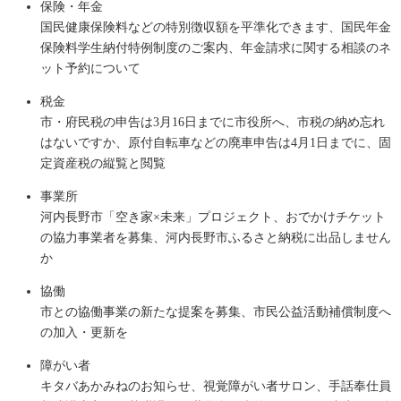
保険・年金
国民健康保険料などの特別徴収額を平準化できます、国民年金
保険料学生納付特例制度のご案内、年金請求に関する相談のネ
ット予約について
税金
市・府民税の申告は3月16日までに市役所へ、市税の納め忘れ
はないですか、原付自転車などの廃車申告は4月1日までに、固
定資産税の縦覧と閲覧
事業所
河内長野市「空き家×未来」プロジェクト、おでかけチケット
の協力事業者を募集、河内長野市ふるさと納税に出品しません
か
協働
市との協働事業の新たな提案を募集、市民公益活動補償制度へ
の加入・更新を
障がい者
キタバあかみねのお知らせ、視覚障がい者サロン、手話奉仕員