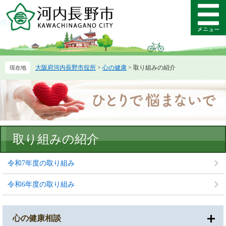
ペ
メ
ー
ニ
メ
ジ
ュ
ニ
の
ー
ュ
先
を
ー
頭
飛
大阪府河内長野市役所
>
心の健康
>
取り組みの紹介
で
ば
す。
し
て
本
文
へ
本
取り組みの紹介
文
令和7年度の取り組み
令和6年度の取り組み
心の健康相談