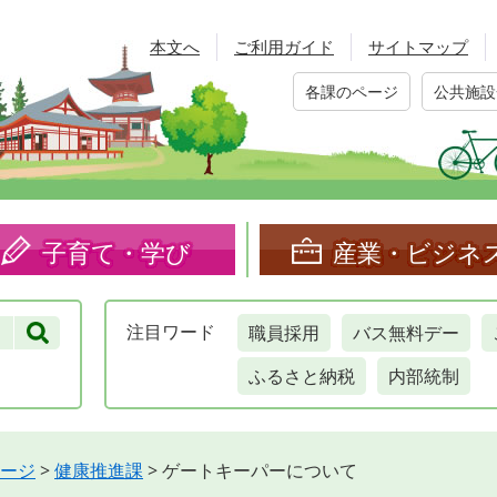
本文へ
ご利用ガイド
サイトマップ
各課のページ
公共施設
子育て・学び
産業・ビジネ
職員採用
バス無料デー
注目
ワード
ふるさと納税
内部統制
ージ
>
健康推進課
>
ゲートキーパーについて