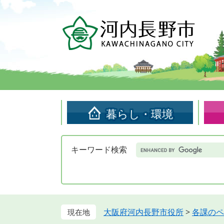
ペ
メ
ー
ニ
ジ
ュ
の
ー
先
を
頭
飛
で
ば
す。
し
て
暮らし・環境
本
文
へ
Google
キーワード検索
カ
ス
タ
ム
検
索
大阪府河内長野市役所
>
各課のペ