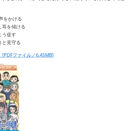
て声をかける
し耳を傾ける
よう促す
りと見守る
DFファイル／6.45MB]