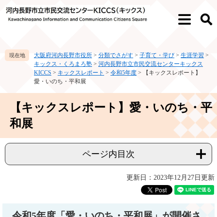
ペ
メ
ー
ニ
メ
検
ジ
ュ
ニ
索
の
ー
ュ
先
を
ー
大阪府河内長野市役所
>
分類でさがす
>
子育て・学び
>
生涯学習
>
頭
飛
キックス・くろまろ塾
>
河内長野市立市民交流センターキックス
で
ば
KICCS
>
キックスレポート
>
令和5年度
>
【キックスレポート】
す。
し
愛・いのち・平和展
て
本
本
【キックスレポート】愛・いのち・平
文
文
へ
和展
ページ内目次
更新日：2023年12月27日更新
令和5年度「愛・いのち・平和展」が開催さ