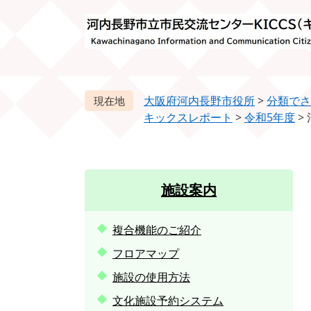
ペ
メ
ー
ニ
ジ
ュ
の
ー
先
を
頭
飛
大阪府河内長野市役所
>
分類でさ
で
ば
キックスレポート
>
令和5年度
>
す。
し
て
本
文
施設案内
へ
複合機能のご紹介
フロアマップ
施設の使用方法
文化施設予約システム