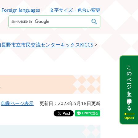
Foreign languages
文字サイズ・色合い変更
Google
カ
ス
タ
ム
検
内長野市立市民交流センターキックスKICCS
>
索
このページを一時保存する
展
印刷ページ表示
更新日：2023年5月18日更新