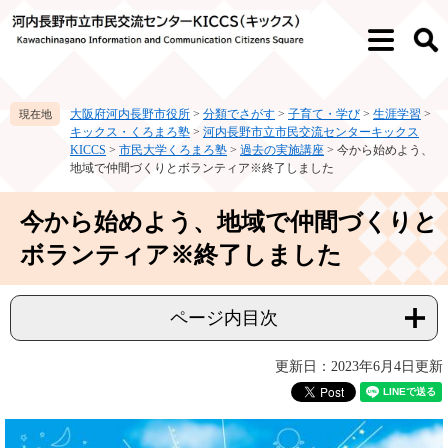
ペ
メ
ー
ニ
メ
検
ジ
ュ
ニ
索
の
ー
ュ
先
を
ー
大阪府河内長野市役所
>
分類でさがす
>
子育て・学び
>
生涯学習
>
頭
飛
キックス・くろまろ塾
>
河内長野市立市民交流センターキックス
で
ば
KICCS
>
市民大学くろまろ塾
>
過去の実施講座
>
今から始めよう、
す。
し
地域で仲間づくりとボランティア※終了しました
て
本
本
今から始めよう、地域で仲間づくりと
文
文
へ
ボランティア※終了しました
ページ内目次
更新日：2023年6月4日更新