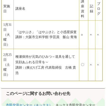
講
ブ
実施
座
記
講座名
ロ
日
資
録
グ
料
1月31
日
「はやぶさ」「はやぶさ2」と小惑星探査
（火
○
×
×
講師：大阪市立科学館 学芸員 飯山 青海
曜
日）
2月25
種瀬保持が元気のひみつ～道具を通して
日
笑顔あふれる日常を～
（土
〇
×
×
講師：(株)ひげ工房 代表取締役 古橋 貴
曜
浩
日）
このページに関するお問い合わせ先
市民交流センター（キックス）
キックス市民交流センター