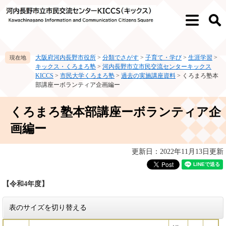
ペ
メ
ー
ニ
メ
検
ジ
ュ
ニ
索
の
ー
ュ
先
を
ー
大阪府河内長野市役所
>
分類でさがす
>
子育て・学び
>
生涯学習
>
頭
飛
キックス・くろまろ塾
>
河内長野市立市民交流センターキックス
で
ば
KICCS
>
市民大学くろまろ塾
>
過去の実施講座資料
>
くろまろ塾本
す。
し
部講座ーボランティア企画編ー
て
本
本
くろまろ塾本部講座ーボランティア企
文
文
へ
画編ー
更新日：2022年11月13日更新
【令和4年度】
表のサイズを切り替える