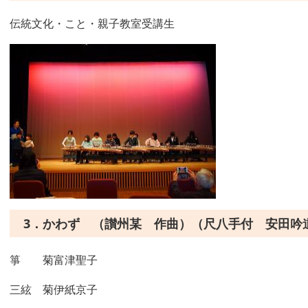
伝統文化・こと・親子教室受講生
3．かわず （讃州某 作曲）（尺八手付 安田吟
箏 菊富津聖子
三絃 菊伊紙京子