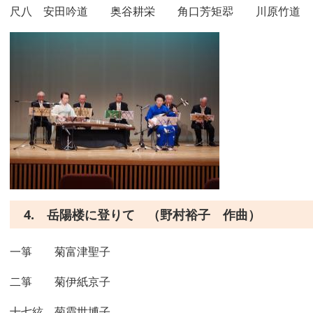
尺八 安田吟道 奥谷耕栄 角口芳矩翆 川原竹道 
4. 岳陽楼に登りて （野村裕子 作曲）
一箏 菊富津聖子
二箏 菊伊紙京子
十七絃 菊霞世博子