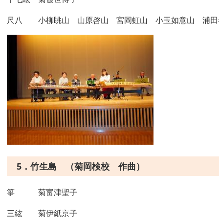
尺八 小柳眺山 山原啓山 宮岡虹山 小玉如意山 浦田
5．竹生島 （菊岡検校 作曲）
箏 菊富津聖子
三絃 菊伊紙京子