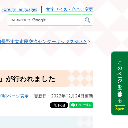
Foreign languages
文字サイズ・色合い変更
Google
カ
ス
タ
ム
検
内長野市立市民交流センターキックスKICCS
>
索
このページを一時保存する
」が行われました
印刷ページ表示
更新日：2022年12月24日更新