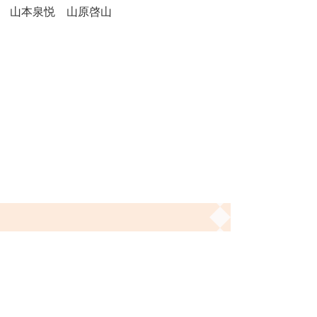
山本泉悦 山原啓山