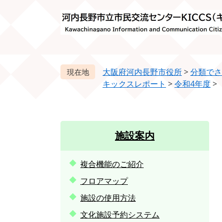
ペ
メ
ー
ニ
ジ
ュ
の
ー
先
を
頭
飛
大阪府河内長野市役所
>
分類でさ
で
ば
キックスレポート
>
令和4年度
>
す。
し
て
本
文
施設案内
へ
複合機能のご紹介
フロアマップ
施設の使用方法
文化施設予約システム