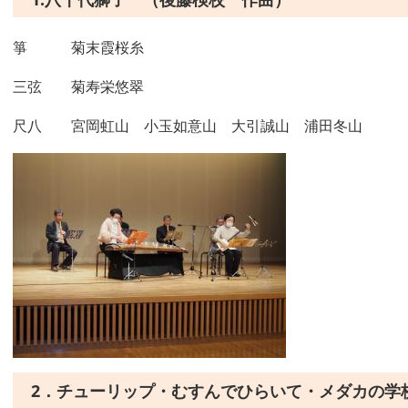
箏 菊末霞桜糸
三弦 菊寿栄悠翠
尺八 宮岡虹山 小玉如意山 大引誠山 浦田冬山
2．チューリップ・むすんでひらいて・メダカの学