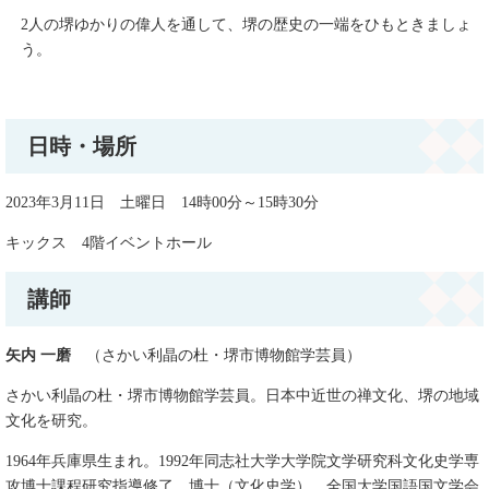
2人の堺ゆかりの偉人を通して、堺の歴史の一端をひもときましょ
う。
日時・場所
2023年3月11日 土曜日 14時00分～15時30分
キックス 4階イベントホール
講師
矢内 一磨
（さかい利晶の杜・堺市博物館学芸員）
さかい利晶の杜・堺市博物館学芸員。日本中近世の禅文化、堺の地域
文化を研究。
1964年兵庫県生まれ。1992年同志社大学大学院文学研究科文化史学専
攻博士課程研究指導修了。博士（文化史学）。全国大学国語国文学会