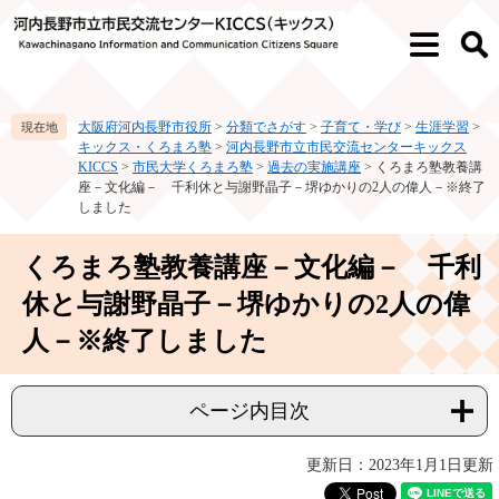
ペ
メ
ー
ニ
メ
検
ジ
ュ
ニ
索
の
ー
ュ
先
を
ー
大阪府河内長野市役所
>
分類でさがす
>
子育て・学び
>
生涯学習
>
頭
飛
キックス・くろまろ塾
>
河内長野市立市民交流センターキックス
で
ば
KICCS
>
市民大学くろまろ塾
>
過去の実施講座
>
くろまろ塾教養講
す。
し
座－文化編－ 千利休と与謝野晶子－堺ゆかりの2人の偉人－※終了
て
しました
本
文
本
くろまろ塾教養講座－文化編－ 千利
へ
文
休と与謝野晶子－堺ゆかりの2人の偉
人－※終了しました
ページ内目次
更新日：2023年1月1日更新