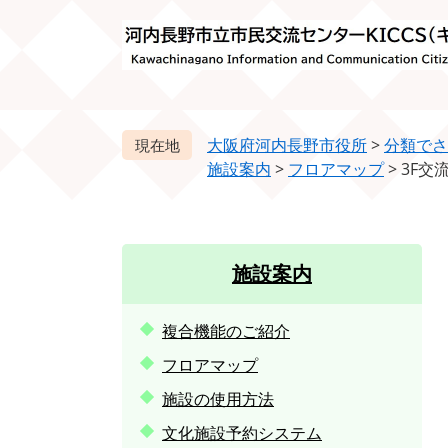
ペ
メ
ー
ニ
ジ
ュ
の
ー
先
を
頭
飛
大阪府河内長野市役所
>
分類でさ
で
ば
施設案内
>
フロアマップ
>
3F交
す。
し
て
本
文
施設案内
へ
複合機能のご紹介
フロアマップ
施設の使用方法
文化施設予約システム