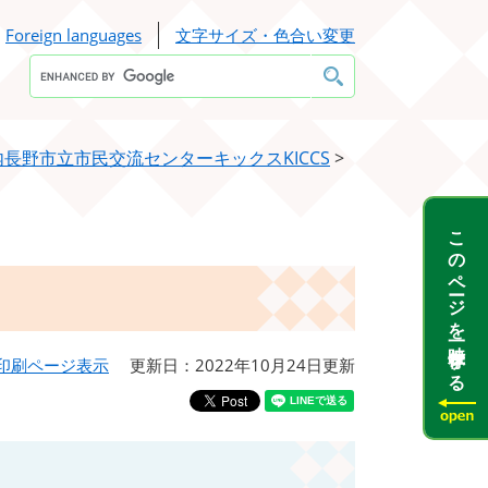
Foreign languages
文字サイズ・色合い変更
Google
カ
ス
タ
ム
検
内長野市立市民交流センターキックスKICCS
>
索
このページを一時保存する
印刷ページ表示
更新日：2022年10月24日更新