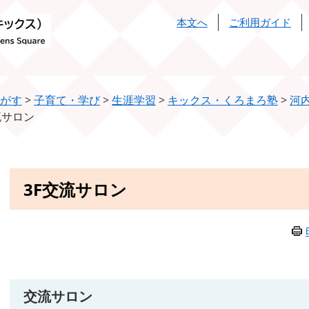
本文へ
ご利用ガイド
がす
>
子育て・学び
>
生涯学習
>
キックス・くろまろ塾
>
河
流サロン
本
3F交流サロン
文
交流サロン