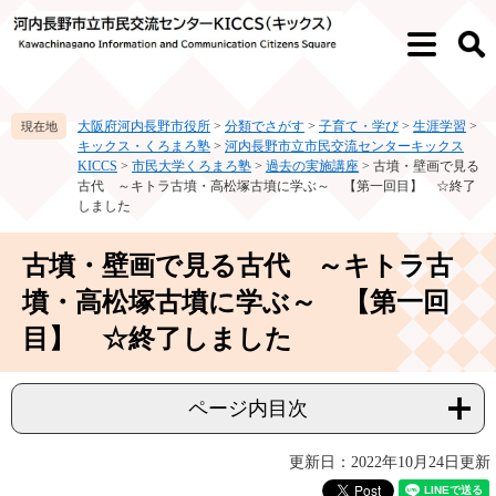
ペ
メ
ー
ニ
メ
検
ジ
ュ
ニ
索
の
ー
ュ
先
を
ー
大阪府河内長野市役所
>
分類でさがす
>
子育て・学び
>
生涯学習
>
頭
飛
キックス・くろまろ塾
>
河内長野市立市民交流センターキックス
で
ば
KICCS
>
市民大学くろまろ塾
>
過去の実施講座
>
古墳・壁画で見る
す。
し
古代 ～キトラ古墳・高松塚古墳に学ぶ～ 【第一回目】 ☆終了
て
しました
本
文
本
古墳・壁画で見る古代 ～キトラ古
へ
文
墳・高松塚古墳に学ぶ～ 【第一回
目】 ☆終了しました
ページ内目次
更新日：2022年10月24日更新