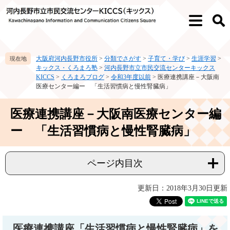
ペ
メ
ー
ニ
メ
検
ジ
ュ
ニ
索
の
ー
ュ
先
を
ー
大阪府河内長野市役所
>
分類でさがす
>
子育て・学び
>
生涯学習
>
頭
飛
キックス・くろまろ塾
>
河内長野市立市民交流センターキックス
で
ば
KICCS
>
くろまろブログ
>
令和3年度以前
>
医療連携講座－大阪南
す。
し
医療センター編ー 「生活習慣病と慢性腎臓病」
て
本
本
医療連携講座－大阪南医療センター編
文
文
へ
ー 「生活習慣病と慢性腎臓病」
ページ内目次
更新日：2018年3月30日更新
医療連携講座「生活習慣病と慢性腎臓病」を