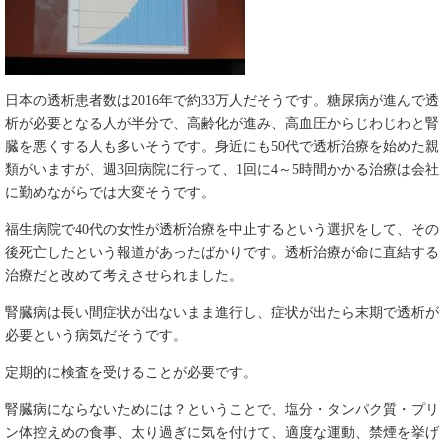
日本の透析患者数は2016年で約33万人だそうです。糖尿病が進んで透
析が必要となる人が半分で、高齢化が進み、高血圧からじわじわと腎
臓を悪くする人も多いそうです。身近にも50代で透析治療を始めた親
類がいますが、週3回病院に行って、1回に4～5時間かかる治療は会社
に勤めながらでは大変そうです。
福生病院で40代の女性が透析治療を中止するという選択をして、その
後死亡したという報道があったばかりです。透析治療が命に直結する
治療だと改めて考えさせられました。
腎臓病は長い間症状が出ないまま進行し、症状が出たら末期で透析が
必要という病気だそうです。
定期的に検査を受けることが必要です。
腎臓病にならないためには？ということで、塩分・タンパク質・プリ
ン体控えめの食事、太り過ぎに気を付けて、適度な運動、禁煙を挙げ