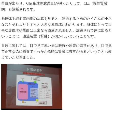
蛋白が出たり、Gfr(糸球体濾過量)が減ったりして、Ckd（慢性腎臓
病）と診断されます。
糸球体毛細血管内部の写真を見ると、濾過するためのたくさんの小さ
な穴とそれよりもずっと大きな赤血球がわかります。身体にとって大
事な赤血球や蛋白は正常なら濾過されません。濾過されて尿に出ると
いうことは、濾過装置（腎臓）がおかしいということです。
血尿に関しては、目で見て赤い尿は膀胱や尿管に異常があり、目で見
て正常なのに検査で引っかかる時は腎臓に異常があるということも教
えていただきました。