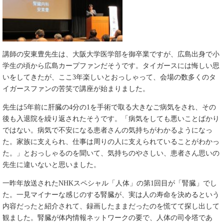
講師の安東豊先生は、大阪大学医学部を御卒業ですが、広島出身で小
学生の頃から広島カープファンだそうです。タイガースには悔しい思
いをしてきたが、ここ3年楽しいとおっしゃって、会場の数多くのタ
イガースファンの苦笑で講座が始まりました。
先生は5年前に肝臓の4分の1を手術で取る大きなご病気をされ、その
後も入退院を繰り返されたそうです。「病気をしても悪いことばかり
ではない。病気で不安になる患者さんの気持ちがわかるようになっ
た。家族に支えられ、仕事は周りの人に支えられていることがわかっ
た。」とおっしゃるのを聞いて、気持ちのやさしい、患者さん思いの
先生に違いないと思いました。
一昨年放送されたNHKスペシャル「人体」の第1回目が「腎臓」でし
た。一見マイナーな感じのする腎臓が、実は人の寿命を決めるという
内容だったと紹介されて、録画したままだったのを慌てて探し出して
観ました。腎臓が体内情報ネットワークの要で、人体の司令塔であ