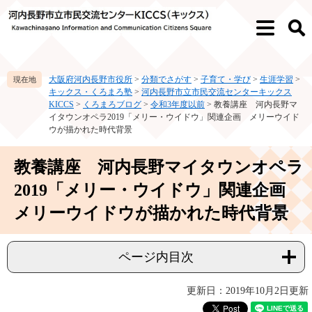
ペ
メ
ー
ニ
メ
検
ジ
ュ
ニ
索
の
ー
ュ
先
を
ー
大阪府河内長野市役所
>
分類でさがす
>
子育て・学び
>
生涯学習
>
頭
飛
キックス・くろまろ塾
>
河内長野市立市民交流センターキックス
で
ば
KICCS
>
くろまろブログ
>
令和3年度以前
>
教養講座 河内長野マ
す。
し
イタウンオペラ2019「メリー・ウイドウ」関連企画 メリーウイド
て
ウが描かれた時代背景
本
文
本
教養講座 河内長野マイタウンオペラ
へ
文
2019「メリー・ウイドウ」関連企画
メリーウイドウが描かれた時代背景
ページ内目次
更新日：2019年10月2日更新