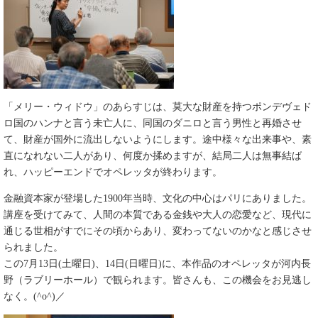
「メリー・ウィドウ」のあらすじは、莫大な財産を持つポンデヴェド
ロ国のハンナと言う未亡人に、同国のダニロと言う男性と再婚させ
て、財産が国外に流出しないようにします。途中様々な出来事や、素
直になれない二人があり、何度か揉めますが、結局二人は無事結ば
れ、ハッピーエンドでオペレッタが終わります。
金融資本家が登場した1900年当時、文化の中心はパリにありました。
講座を受けてみて、人間の本質である金銭や大人の恋愛など、現代に
通じる世相がすでにその頃からあり、変わってないのかなと感じさせ
られました。
この7月13日(土曜日)、14日(日曜日)に、本作品のオペレッタが河内長
野（ラブリーホール）で観られます。皆さんも、この機会をお見逃し
なく。(^o^)／