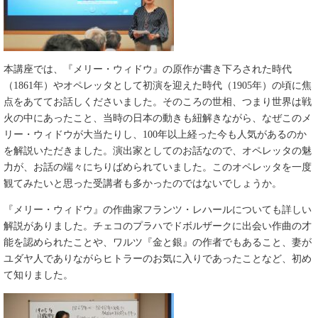
本講座では、『メリー・ウィドウ』の原作が書き下ろされた時代
（1861年）やオペレッタとして初演を迎えた時代（1905年）の頃に焦
点をあててお話しくださいました。そのころの世相、つまり世界は戦
火の中にあったこと、当時の日本の動きも紐解きながら、なぜこのメ
リー・ウィドウが大当たりし、100年以上経った今も人気があるのか
を解説いただきました。演出家としてのお話なので、オペレッタの魅
力が、お話の端々にちりばめられていました。このオペレッタを一度
観てみたいと思った受講者も多かったのではないでしょうか。
『メリー・ウィドウ』の作曲家フランツ・レハールについても詳しい
解説がありました。チェコのプラハでドボルザークに出会い作曲の才
能を認められたことや、ワルツ『金と銀』の作者でもあること、妻が
ユダヤ人でありながらヒトラーのお気に入りであったことなど、初め
て知りました。