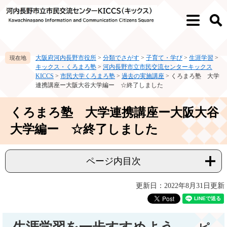
ペ
メ
ー
ニ
メ
検
ジ
ュ
ニ
索
の
ー
ュ
先
を
ー
大阪府河内長野市役所
>
分類でさがす
>
子育て・学び
>
生涯学習
>
頭
飛
キックス・くろまろ塾
>
河内長野市立市民交流センターキックス
で
ば
KICCS
>
市民大学くろまろ塾
>
過去の実施講座
>
くろまろ塾 大学
す。
し
連携講座ー大阪大谷大学編ー ☆終了しました
て
本
本
くろまろ塾 大学連携講座ー大阪大谷
文
文
へ
大学編ー ☆終了しました
ページ内目次
更新日：2022年8月31日更新