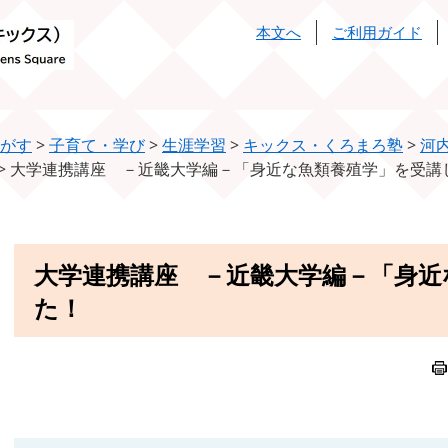
本文へ
ご利用ガイド
がす
>
子育て・学び
>
生涯学習
>
キックス・くろまろ塾
>
河
>
大学連携講座 －近畿大学編－「身近な魚類養殖学」を受講
本
大学連携講座 －近畿大学編－「身近
文
た！