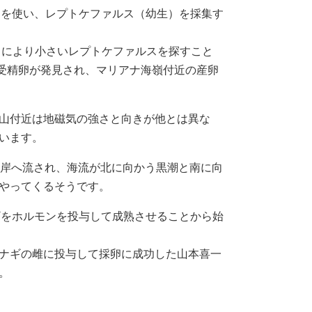
トを使い、レプトケファルス（幼生）を採集す
らにより小さいレプトケファルスを探すこと
前の受精卵が発見され、マリアナ海嶺付近の産卵
山付近は地磁気の強さと向きが他とは異な
います。
沿岸へ流され、海流が北に向かう黒潮と南に向
やってくるそうです。
ギをホルモンを投与して成熟させることから始
ナギの雌に投与して採卵に成功した山本喜一
。