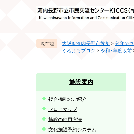
ペ
メ
ー
ニ
ジ
ュ
の
ー
先
を
頭
飛
大阪府河内長野市役所
>
分類でさ
で
ば
くろまろブログ
>
令和3年度以前
す。
し
て
本
文
施設案内
へ
複合機能のご紹介
フロアマップ
施設の使用方法
文化施設予約システム