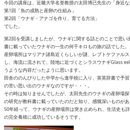
今回の講座は、近畿大学名誉教授の太田博已先生の「身近な
第1回「魚の成熟と産卵の仕組み」
第2回「ウナギ・アナゴを作り、育てる方法」
でした。
第2回を受講しましたが、ウナギに関する話とのことで思い出
書に載っていたウナギの一生の何千キロもの旅の話でした。
産卵場所はマリアナ諸島近くらしいが謎、レプトケファルス
し、海流に流されて、陸地に近づくとシラスウナギGlass 
うような内容だったように思います。
田舎ののんびりした中学から進学校に入り、英英辞書で予習
の苦い思い出のウナギなのですが・・・。
その時は知りませんでしたが、太田先生のウナギの産卵場探
の研究が教科書に載っていたのだと知り、感慨深いものがあ
50年経って、ウナギの産卵場所は突き止められ、生活史も
の完全養殖に成功しているそうです。