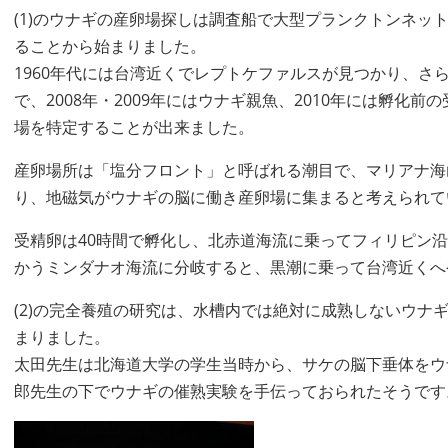
(1)のウナギの産卵場探しは調査船で大型プランクトンネッ
ることから始まりました。
1960年代には台湾近くでレプトケファルスが見つかり、さ
で、2008年・2009年にはウナギ親魚、2010年には孵化
場を特定することが出来ました。
産卵場所は「塩分フロント」と呼ばれる潮目で、マリアナ海
り、地磁気がウナギの脳に働き産卵場に集まると考えられて
受精卵は40時間で孵化し、北赤道海流に乗ってフィリピン
かうミンダナオ海流に分岐すると、黒潮に乗って台湾近くへ
(2)の完全養殖の研究は、水槽内では絶対に成熟しないウナ
まりました。
太田先生は北海道大学の学生当時から、サケの脳下垂体をウ
郎先生の下でウナギの催熟実験を手伝っておられたそうです