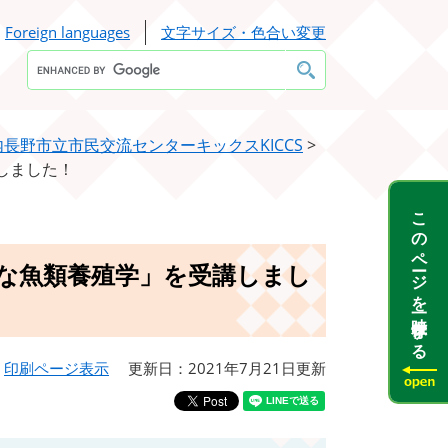
Foreign languages
文字サイズ・色合い変更
Google
カ
ス
タ
ム
検
内長野市立市民交流センターキックスKICCS
>
索
しました！
このページを一時保存する
な魚類養殖学」を受講しまし
印刷ページ表示
更新日：2021年7月21日更新