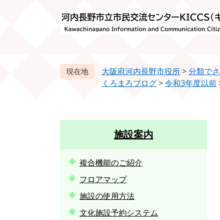
ペ
メ
ー
ニ
ジ
ュ
の
ー
先
を
頭
飛
大阪府河内長野市役所
>
分類でさ
で
ば
くろまろブログ
>
令和3年度以前
す。
し
て
本
文
施設案内
へ
複合機能のご紹介
フロアマップ
施設の使用方法
文化施設予約システム