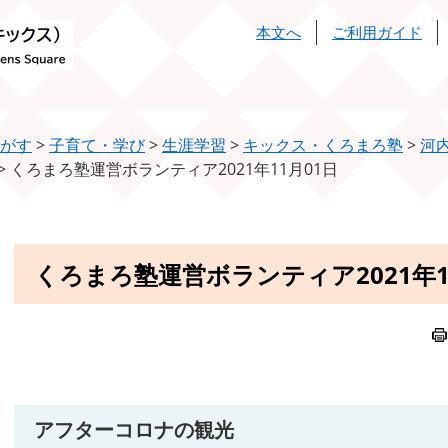
本文へ
ご利用ガイド
がす
>
子育て・学び
>
生涯学習
>
キックス・くろまろ塾
>
河
>
くろまろ塾運営ボランティア2021年11月01日
本
くろまろ塾運営ボランティア2021年1
文
アフターコロナの観光