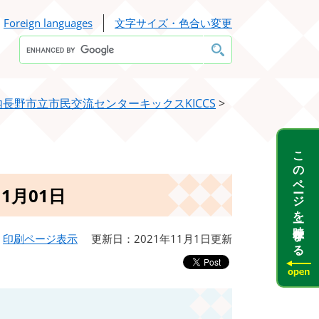
Foreign languages
文字サイズ・色合い変更
Google
カ
ス
タ
ム
検
内長野市立市民交流センターキックスKICCS
>
索
このページを一時保存する
1月01日
印刷ページ表示
更新日：2021年11月1日更新