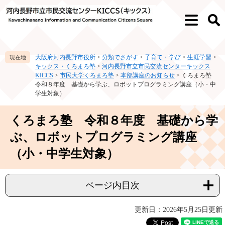
ペ
メ
ー
ニ
メ
検
ジ
ュ
ニ
索
の
ー
ュ
先
を
ー
大阪府河内長野市役所
>
分類でさがす
>
子育て・学び
>
生涯学習
>
頭
飛
キックス・くろまろ塾
>
河内長野市立市民交流センターキックス
で
ば
KICCS
>
市民大学くろまろ塾
>
本部講座のお知らせ
>
くろまろ塾
す。
し
令和８年度 基礎から学ぶ、ロボットプログラミング講座（小・中
て
学生対象）
本
文
本
くろまろ塾 令和８年度 基礎から学
へ
文
ぶ、ロボットプログラミング講座
（小・中学生対象）
ページ内目次
更新日：2026年5月25日更新