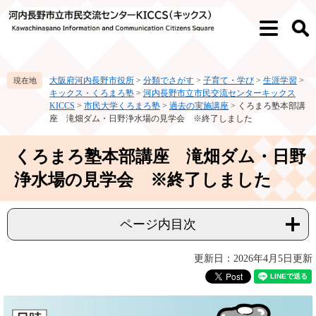
ペ
メ
ー
ニ
メ
検
ジ
ュ
ニ
索
の
ー
ュ
先
を
ー
大阪府河内長野市役所
>
分類でさがす
>
子育て・学び
>
生涯学習
>
頭
飛
キックス・くろまろ塾
>
河内長野市立市民交流センターキックス
で
ば
KICCS
>
市民大学くろまろ塾
>
過去の実施講座
>
くろまろ塾本部講
す。
し
座 滝畑ダム・日野浄水場の見学会 ※終了しました
て
本
本
くろまろ塾本部講座 滝畑ダム・日野
文
文
へ
浄水場の見学会 ※終了しました
ページ内目次
更新日：2026年4月5日更新