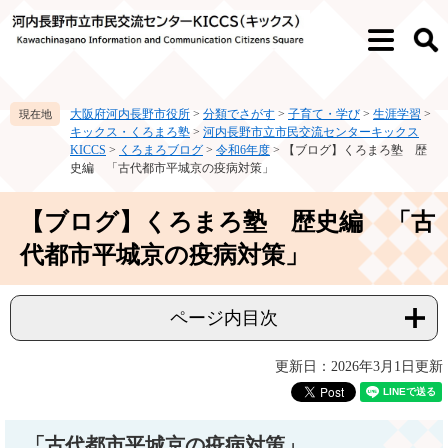
ペ
メ
ー
ニ
メ
検
ジ
ュ
ニ
索
の
ー
ュ
先
を
ー
大阪府河内長野市役所
>
分類でさがす
>
子育て・学び
>
生涯学習
>
頭
飛
キックス・くろまろ塾
>
河内長野市立市民交流センターキックス
で
ば
KICCS
>
くろまろブログ
>
令和6年度
>
【ブログ】くろまろ塾 歴
す。
し
史編 「古代都市平城京の疫病対策」
て
本
本
【ブログ】くろまろ塾 歴史編 「古
文
文
へ
代都市平城京の疫病対策」
ページ内目次
更新日：2026年3月1日更新
「古代都市平城京の疫病対策」