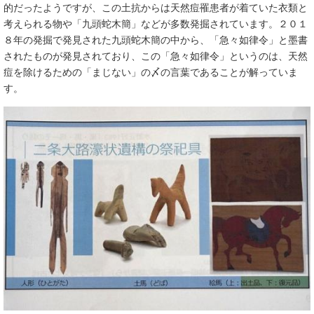
的だったようですが、この土抗からは天然痘罹患者が着ていた衣類と
考えられる物や「九頭蛇木簡」などが多数発掘されています。２０１
８年の発掘で発見された九頭蛇木簡の中から、「急々如律令」と墨書
されたものが発見されており、この「急々如律令」というのは、天然
痘を除けるための「まじない」の〆の言葉であることが解っていま
す。