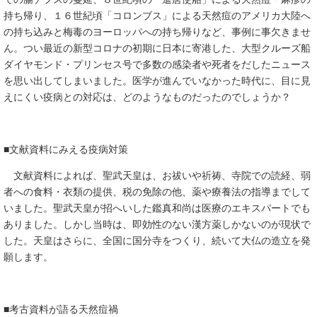
持ち帰り、１６世紀頃「コロンブス」による天然痘のアメリカ大陸へ
の持ち込みと梅毒のヨーロッパへの持ち帰りなど、事例に事欠きませ
ん。つい最近の新型コロナの初期に日本に寄港した、大型クルーズ船
ダイヤモンド・プリンセス号で多数の感染者や死者をだしたニュース
を思い出してしまいました。医学が進んでいなかった時代に、目に見
えにくい疫病との対応は、どのようなものだったのでしょうか？
■文献資料にみえる疫病対策
文献資料によれば、聖武天皇は、お祓いや祈祷、寺院での読経、弱
者への食料・衣類の提供、税の免除の他、薬や療養法の指導までして
いました。聖武天皇が招へいした鑑真和尚は医療のエキスパートでも
ありました。しかし当時は、即効性のない漢方薬しかないのが現状で
した。天皇はさらに、全国に国分寺をつくり、続いて大仏の造立を発
願します。
■考古資料が語る天然痘禍