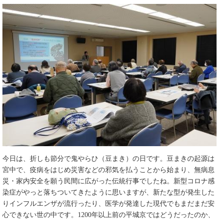
今日は、折しも節分で鬼やらひ（豆まき）の日です。豆まきの起源は
宮中で、疫病をはじめ災害などの邪気を払うことから始まり、無病息
災・家内安全を願う民間に広がった伝統行事でしたね。新型コロナ感
染症がやっと落ちついてきたように思いますが、新たな型が発生した
りインフルエンザが流行ったり、医学が発達した現代でもまだまだ安
心できない世の中です。1200年以上前の平城京ではどうだったのか、