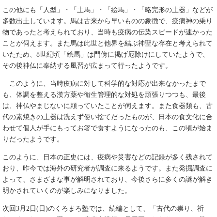
この他にも「人型」・「土馬」・「絵馬」・「略完形の土器」などが
多数出土しています。馬は古来から早いものの象徴で、疫病神の乗り
物であったと考えられており、当時も疫病の伝染スピードが速かった
ことが伺えます。また馬は此世と他界を結ぶ神聖な存在と考えられて
いたため、8世紀頃「絵馬」は門傍に掲げ厄除けにしていたようで、
その後神仏に奉納する風習が広まって行ったようです。
このように、当時疫病に対して科学的な対応が出来なかったまで
も、体調を整える漢方薬や衛生管理的な対処を頑張りつつも、最後
は、神仏やまじないに頼っていたことが伺えます。また食器類も、古
代の素焼きの土器は洗えず使い捨てだったものが、日本の食文化に合
わせて個人が手にもってお箸で食すようになったのも、この頃が始ま
りだったようです。
このように、日本の正史には、疫病や災害などの記録が多く残されて
おり、昨今では海外の研究者が調査に来るようです。また発掘調査に
よって、さまざまな事が解明されており、今後さらに多くの謎が解き
明かされていくのが楽しみになりました。
次回3月2日(日)のくろまろ塾では、続編として、「古代の祟り、祈