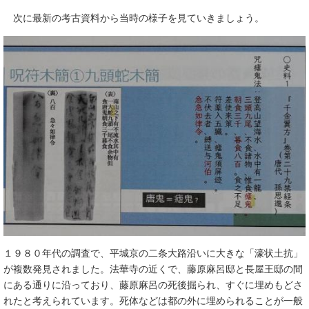
次に最新の考古資料から当時の様子を見ていきましょう。
１９８０年代の調査で、平城京の二条大路沿いに大きな「濠状土抗」
が複数発見されました。法華寺の近くで、藤原麻呂邸と長屋王邸の間
にある通りに沿っており、藤原麻呂の死後掘られ、すぐに埋めもどさ
れたと考えられています。死体などは都の外に埋められることが一般