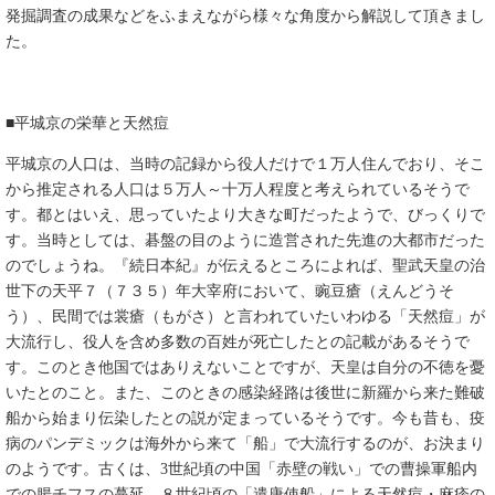
発掘調査の成果などをふまえながら様々な角度から解説して頂きまし
た。
■平城京の栄華と天然痘
平城京の人口は、当時の記録から役人だけで１万人住んでおり、そこ
から推定される人口は５万人～十万人程度と考えられているそうで
す。都とはいえ、思っていたより大きな町だったようで、びっくりで
す。当時としては、碁盤の目のように造営された先進の大都市だった
のでしょうね。『続日本紀』が伝えるところによれば、聖武天皇の治
世下の天平７（７３５）年大宰府において、豌豆瘡（えんどうそ
う）、民間では裳瘡（もがさ）と言われていたいわゆる「天然痘」が
大流行し、役人を含め多数の百姓が死亡したとの記載があるそうで
す。このとき他国ではありえないことですが、天皇は自分の不徳を憂
いたとのこと。また、このときの感染経路は後世に新羅から来た難破
船から始まり伝染したとの説が定まっているそうです。今も昔も、疫
病のパンデミックは海外から来て「船」で大流行するのが、お決まり
のようです。古くは、3世紀頃の中国「赤壁の戦い」での曹操軍船内
での腸チフスの蔓延、８世紀頃の「遣唐使船」による天然痘・麻疹の