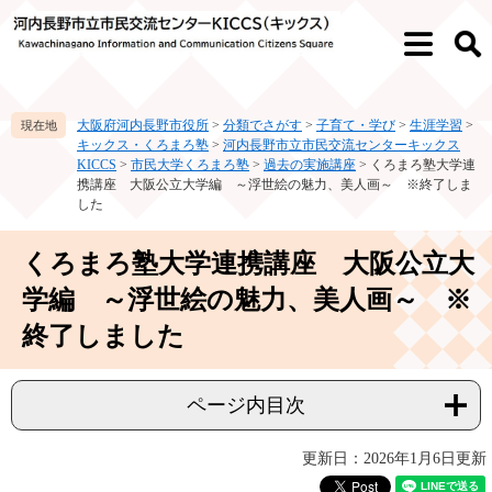
ペ
メ
ー
ニ
メ
検
ジ
ュ
ニ
索
の
ー
ュ
先
を
ー
大阪府河内長野市役所
>
分類でさがす
>
子育て・学び
>
生涯学習
>
頭
飛
キックス・くろまろ塾
>
河内長野市立市民交流センターキックス
で
ば
KICCS
>
市民大学くろまろ塾
>
過去の実施講座
>
くろまろ塾大学連
す。
し
携講座 大阪公立大学編 ～浮世絵の魅力、美人画～ ※終了しま
て
した
本
文
本
くろまろ塾大学連携講座 大阪公立大
へ
文
学編 ～浮世絵の魅力、美人画～ ※
終了しました
ページ内目次
更新日：2026年1月6日更新