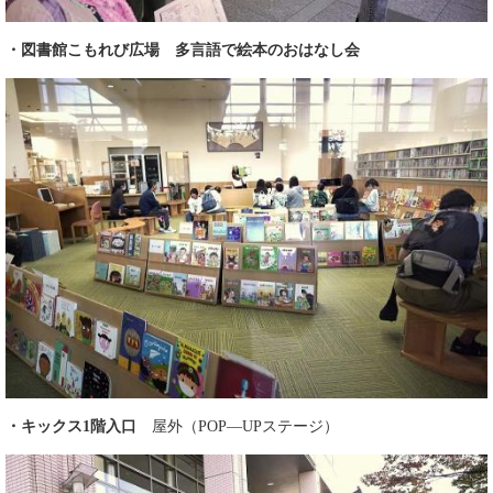
​・図書館こもれび広場 多言語で絵本のおはなし会
・キックス1階入口
屋外（POP―UPステージ）​