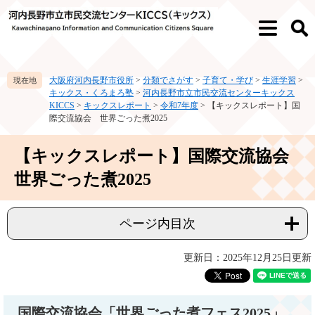
ペ
メ
ー
ニ
メ
検
ジ
ュ
ニ
索
の
ー
ュ
先
を
ー
大阪府河内長野市役所
>
分類でさがす
>
子育て・学び
>
生涯学習
>
頭
飛
キックス・くろまろ塾
>
河内長野市立市民交流センターキックス
で
ば
KICCS
>
キックスレポート
>
令和7年度
>
【キックスレポート】国
す。
し
際交流協会 世界ごった煮2025
て
本
本
【キックスレポート】国際交流協会
文
文
へ
世界ごった煮2025
ページ内目次
更新日：2025年12月25日更新
国際交流協会「世界ごった煮フェス2025」