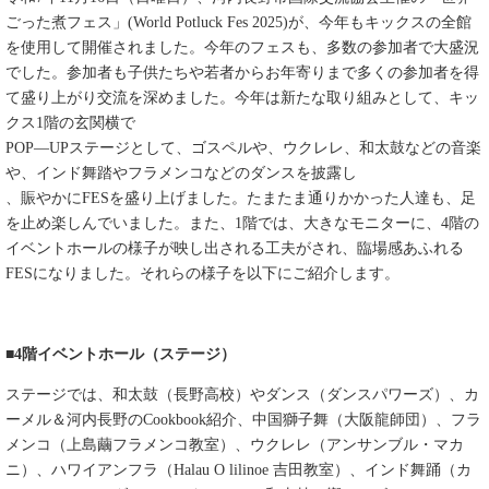
ごった煮フェス」(World Potluck Fes 2025)が、今年もキックスの全館
を使用して開催されました。今年のフェスも、多数の参加者で大盛況
でした。参加者も子供たちや若者からお年寄りまで多くの参加者を得
て盛り上がり交流を深めました。今年は新たな取り組みとして、キッ
クス1階の玄関横で
POP―UPステージとして、ゴスペルや、ウクレレ、和太鼓などの音楽
や、インド舞踏やフラメンコなどのダンスを披露し
、賑やかにFESを盛り上げました。たまたま通りかかった人達も、足
を止め楽しんでいました。また、1階では、大きなモニターに、4階の
イベントホールの様子が映し出される工夫がされ、臨場感あふれる
FESになりました。それらの様子を以下にご紹介します。
■4階イベントホール（ステージ）
ステージでは、和太鼓（長野高校）やダンス（ダンスパワーズ）、カ
ーメル＆河内長野のCookbook紹介、中国獅子舞（大阪龍師団）、フラ
メンコ（上島繭フラメンコ教室）、ウクレレ（アンサンブル・マカ
ニ）、ハワイアンフラ（Halau O lilinoe 吉田教室）、インド舞踊（カ