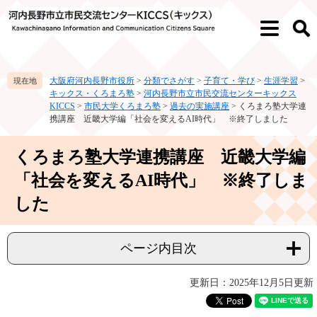
ペ
メ
ー
ニ
メ
検
ジ
ュ
ニ
索
の
ー
ュ
先
を
ー
大阪府河内長野市役所
>
分類でさがす
>
子育て・学び
>
生涯学習
>
頭
飛
キックス・くろまろ塾
>
河内長野市立市民交流センターキックス
で
ば
KICCS
>
市民大学くろまろ塾
>
過去の実施講座
>
くろまろ塾大学連
す。
し
携講座 近畿大学編「社会を変えるAI時代」 ※終了しました
て
本
本
くろまろ塾大学連携講座 近畿大学編
文
文
へ
「社会を変えるAI時代」 ※終了しま
した
ページ内目次
更新日：2025年12月5日更新