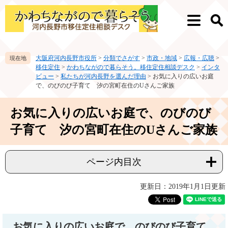
ペ
メ
ー
ニ
メ
検
ジ
ュ
ニ
索
の
ー
ュ
先
を
ー
大阪府河内長野市役所
>
分類でさがす
>
市政・地域
>
広報・広聴
>
頭
飛
移住定住
>
かわちながので暮らそう。移住定住相談デスク
>
インタ
で
ば
ビュー
>
私たちが河内長野を選んだ理由
>
お気に入りの広いお庭
す。
し
で、のびのび子育て 汐の宮町在住のUさんご家族
て
本
本
お気に入りの広いお庭で、のびのび
文
文
へ
子育て 汐の宮町在住のUさんご家族
ページ内目次
更新日：2019年1月1日更新
お気に入りの広いお庭で、のびのび子育て